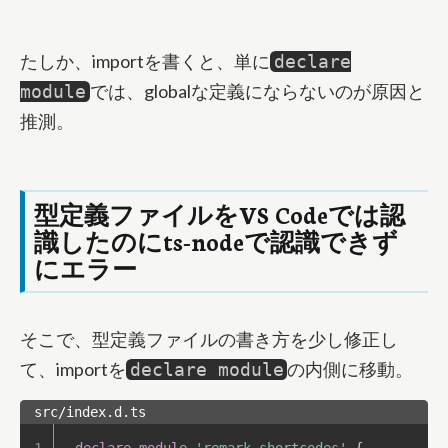
たしか、importを書くと、単に
declare
では、globalな定義にならないのが原因と
module
推測。
型定義ファイルをVS Codeでは認
識したのにts-nodeで認識できず
にエラー
そこで、型定義ファイルの書き方を少し修正し
て、importを
の内側に移動。
declare module
src/index.d.ts