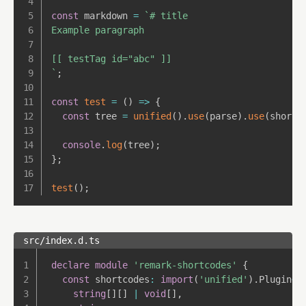
const
 markdown 
=
`
# title

Example paragraph

`
;
const
test
=
(
)
=>
{
const
 tree 
=
unified
(
)
.
use
(
parse
)
.
use
(
shortc
console
.
log
(
tree
)
;
}
;
test
(
)
;
src/index.d.ts
declare
module
'remark-shortcodes'
{
const
 shortcodes
:
import
(
'unified'
)
.
Plugin
<
string
[
]
[
]
|
void
[
]
,