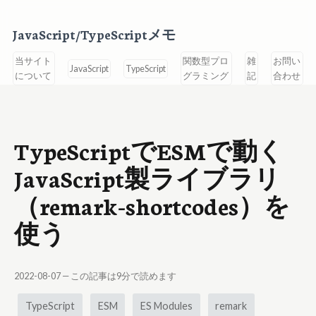
JavaScript/TypeScriptメモ
当サイト
関数型プロ
雑
お問い
JavaScript
TypeScript
について
グラミング
記
合わせ
TypeScriptでESMで動く
JavaScript製ライブラリ
（remark-shortcodes）を
使う
2022-08-07
— この記事は
9
分で読めます
TypeScript
ESM
ES Modules
remark