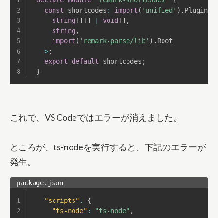
declare
module
'remark-shortcodes'
{
const
 shortcodes
:
import
(
'unified'
)
.
Plugin
<
string
[
]
[
]
|
void
[
]
,
string
,
import
(
'remark-parse/lib'
)
.
Root

>
;
export
default
 shortcodes
;
}
これで、VS Codeではエラーが消えました。
ところが、ts-nodeを実行すると、下記のエラーが
発生。
package.json
"scripts"
:
{
"ts-node"
:
"ts-node"
,