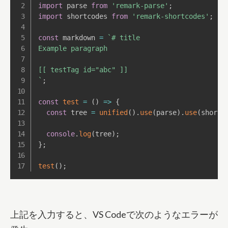
import
 parse 
from
'remark-parse'
;
import
 shortcodes 
from
'remark-shortcodes'
;
const
 markdown 
=
`
# title

Example paragraph

`
;
const
test
=
(
)
=>
{
const
 tree 
=
unified
(
)
.
use
(
parse
)
.
use
(
shortc
console
.
log
(
tree
)
;
}
;
test
(
)
;
上記を入力すると、VS Codeで次のようなエラーが