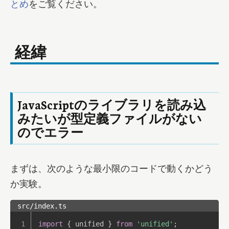
とめ
をご覧ください。
経緯
JavaScriptのライブラリを読み込
みたいが型定義ファイルがない
のでエラー
まずは、次のような最小限のコードで動くかどう
か実験。
src/index.ts
import
{
 unified 
}
from
'unified'
;