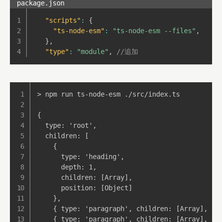
package.json
"scripts"
:
{
"ts-node-esm"
:
"ts-node-esm --files"
,
}
,
"type"
:
"module"
,
//追加
> npm run ts-node-esm ./src/index.ts

{

  type: 'root',

  children: [

    {

      type: 'heading',

      depth: 1,

      children: [Array],

      position: [Object]

    },

    { type: 'paragraph', children: [Array], pos
    { type: 'paragraph', children: [Array], pos