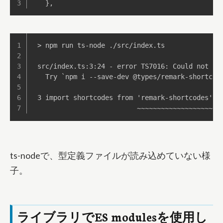
}
,
> npm run ts-node ./src/index.ts

src/index.ts:3:24 - error TS7016: Could not fi
  Try `npm i --save-dev @types/remark-shortcod
3 import shortcodes from 'remark-shortcodes';

                         ~~~~~~~~~~~~~~~~~~~
ts-nodeで、型定義ファイルが読み込めていない様
子。
ライブラリでES modulesを使用し