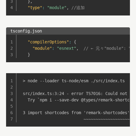
}
,
"type"
:
"module"
,
//追加
tsconfig.json
"compilerOptions"
:
{
"module"
:
"esnext"
,
// ← 元々"module": "
}
> node --loader ts-node/esm ./src/index.ts

src/index.ts:3:24 - error TS7016: Could not fi
  Try `npm i --save-dev @types/remark-shortcod
3 import shortcodes from 'remark-shortcodes';

                         ~~~~~~~~~~~~~~~~~~~