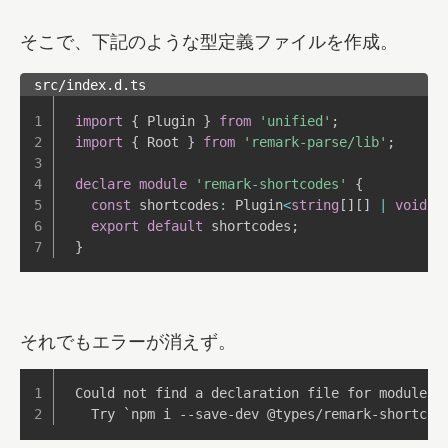
そこで、下記のような型定義ファイルを作成。
src/index.d.ts
import
{
 Plugin 
}
from
'unified'
;
import
{
 Root 
}
from
'remark-parse/lib'
;
declare
module
'remark-shortcodes'
{
const
 shortcodes
:
 Plugin
<
string
[
]
[
]
|
void
[
]
export
default
 shortcodes
;
}
それでもエラーが消えず。
Could not find a declaration file for module '
  Try `npm i --save-dev @types/remark-shortcod