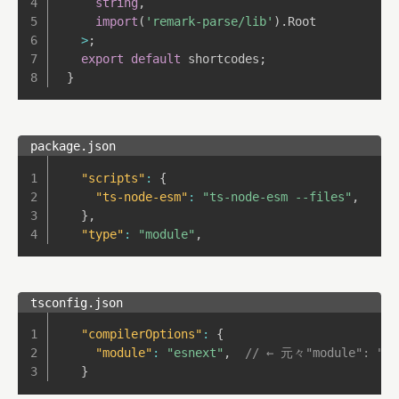
string
,
import
(
'remark-parse/lib'
)
.
Root

>
;
export
default
 shortcodes
;
}
package.json
"scripts"
:
{
"ts-node-esm"
:
"ts-node-esm --files"
,
}
,
"type"
:
"module"
,
tsconfig.json
"compilerOptions"
:
{
"module"
:
"esnext"
,
// ← 元々"module": "
}