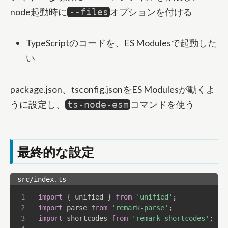
node起動時に
オプションを付ける
--files
TypeScriptのコードを、ES Modulesで起動した
い
package.json、tsconfig.jsonをES Modulesが動くよ
うに設定し、
コマンドを使う
ts-node-esm
最終的な設定
src/index.ts
import
{
 unified 
}
from
'unified'
;
import
 parse 
from
'remark-parse'
;
import
 shortcodes 
from
'remark-shortcodes'
;