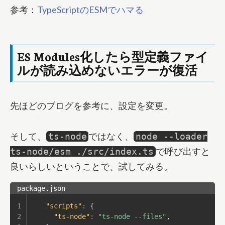
参考：
TypeScriptのESMでハマる
ES Modules化したら型定義ファイ
ルが読み込めないエラーが復活
先ほどのブログを参考に、設定を変更。
そして、
ではなく、
ts-node
node --loader
で呼び出すと
ts-node/esm ./src/index.ts
良いらしいということで、試してみる。
package.json
"scripts"
:
{
"ts-node"
:
"ts-node --files"
,