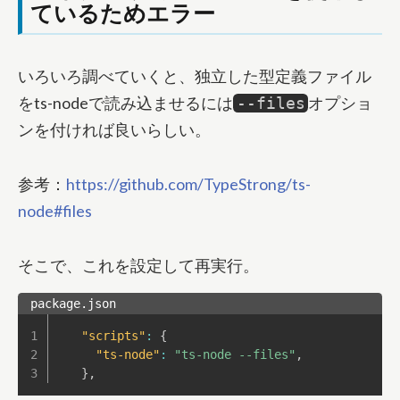
ているためエラー
いろいろ調べていくと、独立した型定義ファイル
をts-nodeで読み込ませるには
オプショ
--files
ンを付ければ良いらしい。
参考：
https://github.com/TypeStrong/ts-
node#files
そこで、これを設定して再実行。
package.json
"scripts"
:
{
"ts-node"
:
"ts-node --files"
,
}
,