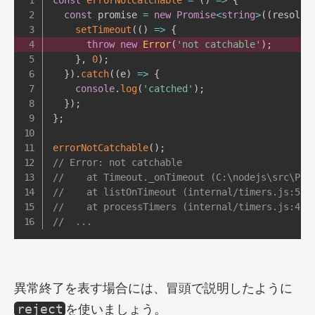
const
 promise 
=
new
Promise
<
string
>
(
(
resolve
setTimeout
(
(
)
=>
{
throw
new
Error
(
'not catchable'
)
;
}
,
0
)
;
}
)
.
catch
(
(
e
)
=>
{
console
.
log
(
'catched'
)
;
}
)
;
}
;
errorNotCatchable
(
)
;
// Error: not catchable
//    at Timeout._onTimeout (C:\nodejs\src\Pro
//    at listOnTimeout (internal/timers.js:531
//    at processTimers (internal/timers.js:475
//  ...
異常終了を表す場合には、冒頭で説明したように
を使いましょう。
reject