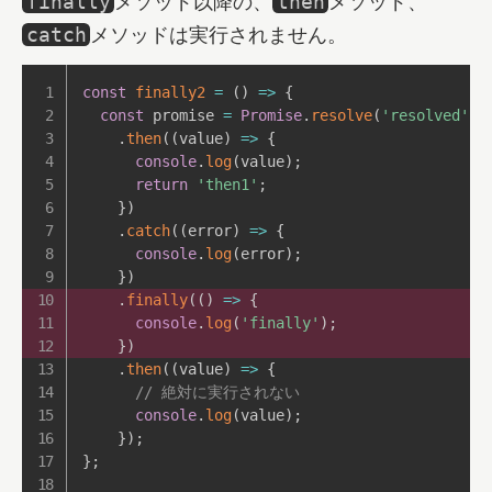
メソッド以降の、
メソッド、
finally
then
メソッドは実行されません。
catch
const
finally2
=
(
)
=>
{
const
 promise 
=
Promise
.
resolve
(
'resolved'
)
.
then
(
(
value
)
=>
{
console
.
log
(
value
)
;
return
'then1'
;
}
)
.
catch
(
(
error
)
=>
{
console
.
log
(
error
)
;
}
)
.
finally
(
(
)
=>
{
console
.
log
(
'finally'
)
;
}
)
.
then
(
(
value
)
=>
{
// 絶対に実行されない
console
.
log
(
value
)
;
}
)
;
}
;