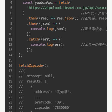
const
 yuubinApi 
=
fetch
(
'https://zipcloud.ibsnet.co.jp/api/search?
)
//APIにアクセスし
.
then
(
(
res
)
=>
 res
.
json
(
)
)
//正常系。respon
.
then
(
(
json
)
=>
{
console
.
log
(
json
)
;
//正常系続き。js
}
)
.
catch
(
(
err
)
=>
{
console
.
log
(
err
)
;
//エラーの場合の
}
)
;
}
;
fetchZipcode
(
)
;
//{
//  message: null,
//  results: [
//    {
//      address1: '高知県',
//      ...
//      prefcode: '39',
//      zipcode: '7830060'