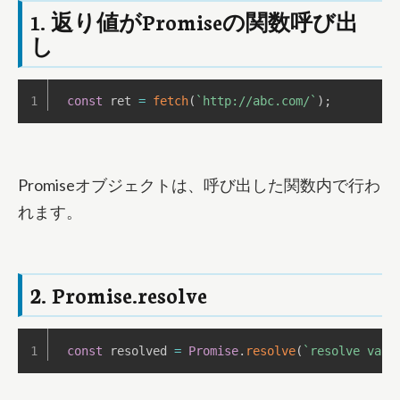
1. 返り値がPromiseの関数呼び出
し
const
 ret 
=
fetch
(
`
http://abc.com/
`
)
;
Promiseオブジェクトは、呼び出した関数内で行わ
れます。
2. Promise.resolve
const
 resolved 
=
Promise
.
resolve
(
`
resolve valu