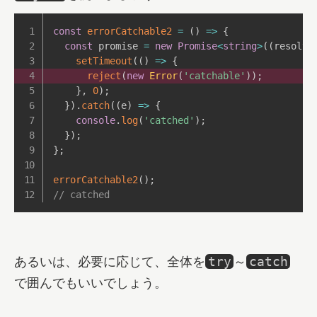
const
errorCatchable2
=
(
)
=>
{
const
 promise 
=
new
Promise
<
string
>
(
(
resolve
setTimeout
(
(
)
=>
{
reject
(
new
Error
(
'catchable'
)
)
;
}
,
0
)
;
}
)
.
catch
(
(
e
)
=>
{
console
.
log
(
'catched'
)
;
}
)
;
}
;
errorCatchable2
(
)
;
// catched
あるいは、必要に応じて、全体を
～
try
catch
で囲んでもいいでしょう。