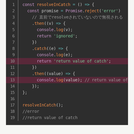
const
resolveInCatch
=
(
)
=>
{
const
 promise 
=
Promise
.
reject
(
'error'
)
// 直前でresolveされていないので無視される
.
then
(
(
v
)
=>
{
console
.
log
(
v
)
;
return
'ignored'
;
}
)
.
catch
(
(
e
)
=>
{
console
.
log
(
e
)
;
return
'return value of catch'
;
}
)
.
then
(
(
value
)
=>
{
console
.
log
(
value
)
;
// return value of c
}
)
;
}
;
resolveInCatch
(
)
;
//error
//return value of catch