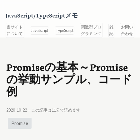
JavaScript/TypeScriptメモ
当サイト
関数型プロ
雑
お問い
JavaScript
TypeScript
について
グラミング
記
合わせ
Promiseの基本～Promise
の挙動サンプル、コード
例
2020-10-22
— この記事は
11
分で読めます
Promise