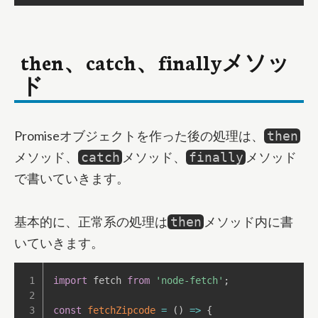
then、catch、finallyメソッ
ド
Promiseオブジェクトを作った後の処理は、
then
メソッド、
メソッド、
メソッド
catch
finally
で書いていきます。
基本的に、正常系の処理は
メソッド内に書
then
いていきます。
import
 fetch 
from
'node-fetch'
;
const
fetchZipcode
=
(
)
=>
{