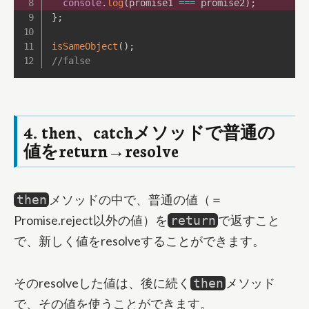
console
.
log
(
promise1 
===
 promise2
)
;
}
;
isSameObject
(
)
;
//false
4. then、catchメソッドで普通の
値をreturn→resolve
メソッドの中で、普通の値（＝
then
Promise.reject以外の値）を
で返すこと
return
で、新しく値をresolveすることができます。
そのresolveした値は、後に続く
メソッド
then
で、その値を使うことができます。