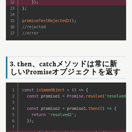
}
)
;
}
;
promiseTestRejected2
(
)
;
//rejected
//error
3. then、catchメソッドは常に新
しいPromiseオブジェクトを返す
const
isSameObject
=
(
)
=>
{
const
 promise1 
=
Promise
.
resolve
(
'resolved1'
const
 promise2 
=
 promise1
.
then
(
(
)
=>
{
return
'resolved2'
;
}
)
;