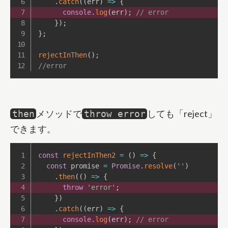
.
catch
(
(
err
)
=>
{
console
.
log
(
err
)
;
// error
}
)
;
}
;
rejectInThen
(
)
;
//error
メソッドで
しても「reject」
then
throw error
できます。
const
rejectInThen2
=
(
)
=>
{
const
 promise 
=
Promise
.
resolve
(
''
)
.
then
(
(
)
=>
{
throw
'error'
;
}
)
.
catch
(
(
err
)
=>
{
console
.
log
(
err
)
;
// error