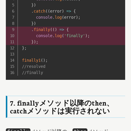
}
)
.
catch
(
(
error
)
=>
{
console
.
log
(
error
)
;
}
)
.
finally
(
(
)
=>
{
console
.
log
(
'finally'
)
;
}
)
;
}
;
finally1
(
)
;
//resolved
//finally
7. finallyメソッド以降のthen、
catchメソッドは実行されない