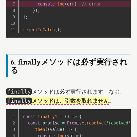
console
.
log
(
err
)
;
// error
}
)
;
}
;
rejectInCatch
(
)
;
6. finallyメソッドは必ず実行され
る
メソッドは必ず実行されます。なお、
finally
メソッドは、引数を取れません
。
finally
const
finally1
=
(
)
=>
{
const
 promise 
=
Promise
.
resolve
(
'resolved'
)
.
then
(
(
value
)
=>
{
console
.
log
(
value
)
;