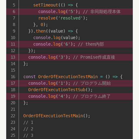
setTimeout
(
(
)
=>
{
console
.
log
(
'5'
)
;
// 非同期処理本体 
resolve
(
'resolved'
)
;
}
,
0
)
;
}
)
.
then
(
(
value
)
=>
{
console
.
log
(
value
)
;
console
.
log
(
'6'
)
;
// then内部
}
)
;
console
.
log
(
'3'
)
;
// Promise作成直後
}
;
const
OrderOfExecutionTestMain
=
(
)
=>
{
console
.
log
(
'1'
)
;
// プログラム開始
OrderOfExecutionTestSub
(
)
;
console
.
log
(
'4'
)
;
// プログラム終了
}
;
OrderOfExecutionTestMain
(
)
;
// 1
// 2
// 3