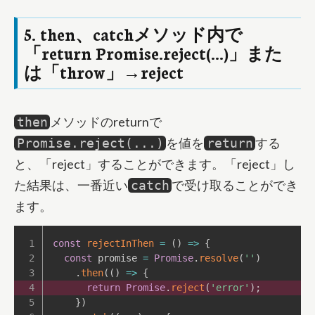
5. then、catchメソッド内で
「return Promise.reject(...)」また
は「throw」→reject
メソッドのreturnで
then
を値を
する
Promise.reject(...)
return
と、「reject」することができます。「reject」し
た結果は、一番近い
で受け取ることができ
catch
ます。
const
rejectInThen
=
(
)
=>
{
const
 promise 
=
Promise
.
resolve
(
''
)
.
then
(
(
)
=>
{
return
Promise
.
reject
(
'error'
)
;
}
)