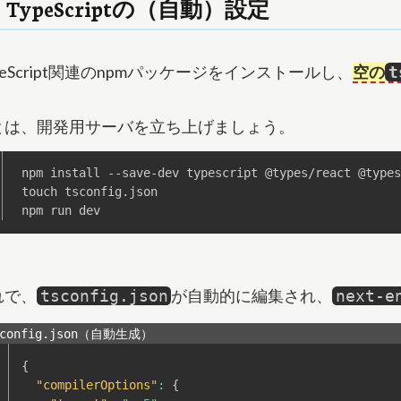
. TypeScriptの（自動）設定
peScript関連のnpmパッケージをインストールし、
空の
t
とは、開発用サーバを立ち上げましょう。
npm install --save-dev typescript @types/react @types
touch tsconfig.json

npm run dev
れで、
が自動的に編集され、
tsconfig.json
next-e
sconfig.json（自動生成）
{
"compilerOptions"
:
{