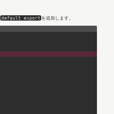
途
を追加します。
default export