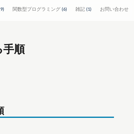
関数型プログラミング
雑記
お問い合わせ
(
9
)
(
6
)
(
1
)
する手順
順