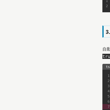
3
自
tr
t