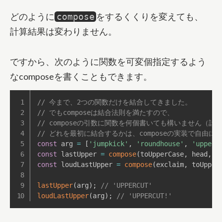
どのように
をするくくりを変えても、
compose
計算結果は変わりません。
ですから、次のように関数を可変個指定するよう
なcomposeを書くこともできます。
// 今まで、2つの関数だけを結合してきました。
// でもcomposeは結合法則を満たすので、 
// composeの引数に関数を何個書いても構いません（
// どれを最初に結合するかは、composeの実装で自由に
const
 arg 
=
[
'jumpkick'
,
'roundhouse'
,
'upperc
const
 lastUpper 
=
compose
(
toUpperCase
,
 head
,
 r
const
 loudLastUpper 
=
compose
(
exclaim
,
 toUpper
lastUpper
(
arg
)
;
// 'UPPERCUT'
loudLastUpper
(
arg
)
;
// 'UPPERCUT!'