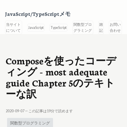
JavaScript/TypeScriptメモ
当サイト
関数型プロ
雑
お問い
JavaScript
TypeScript
について
グラミング
記
合わせ
Composeを使ったコーデ
ィング - most adequate
guide Chapter 5のテキト
ーな訳
2020-09-07
— この記事は
19
分で読めます
関数型プログラミング