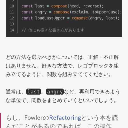
const
 last 
=
compose
(
head
,
 reverse
)
;
const
 angry 
=
compose
(
exclaim
,
 toUpperCase
)
;
const
 loudLastUpper 
=
compose
(
angry
,
 last
)
;
// 他にも様々な書き方があります
どの方法を選ぶべきかについては、正解・不正解
はありません。好きな方法で、レゴブロックを組
み立てるように、関数を組み立ててください。
通常は、
、
など、再利用できるよう
last
angry
な単位で、関数をまとめていくといいでしょう。
もし、Fowlerの
Refactoring
という本を読
んだことがあるのであれば、この操作