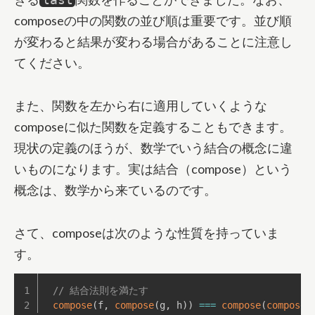
composeの中の関数の並び順は重要です。並び順
が変わると結果が変わる場合があることに注意し
てください。
また、関数を左から右に適用していくような
composeに似た関数を定義することもできます。
現状の定義のほうが、数学でいう結合の概念に違
いものになります。実は結合（compose）という
概念は、数学から来ているのです。
さて、composeは次のような性質を持っていま
す。
// 結合法則を満たす
compose
(
f
,
compose
(
g
,
 h
)
)
===
compose
(
compose
(