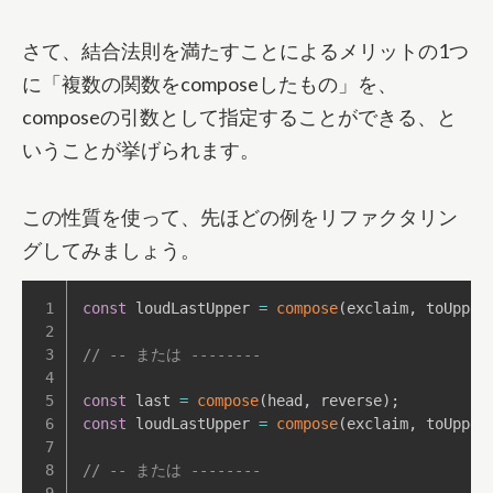
さて、結合法則を満たすことによるメリットの1つ
に「複数の関数をcomposeしたもの」を、
composeの引数として指定することができる、と
いうことが挙げられます。
この性質を使って、先ほどの例をリファクタリン
グしてみましょう。
const
 loudLastUpper 
=
compose
(
exclaim
,
 toUpper
// -- または --------
const
 last 
=
compose
(
head
,
 reverse
)
;
const
 loudLastUpper 
=
compose
(
exclaim
,
 toUpper
// -- または --------