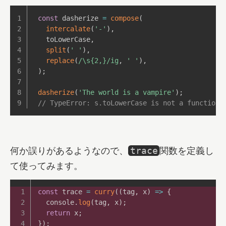
const
 dasherize 
=
compose
(
intercalate
(
'-'
)
,
  toLowerCase
,
split
(
' '
)
,
replace
(
/
\s{2,}
/
ig
,
' '
)
,
)
;
dasherize
(
'The world is a vampire'
)
;
// TypeError: s.toLowerCase is not a function
何か誤りがあるようなので、
関数を定義し
trace
て使ってみます。
const
 trace 
=
curry
(
(
tag
,
 x
)
=>
{
  console
.
log
(
tag
,
 x
)
;
return
 x
;
}
)
;