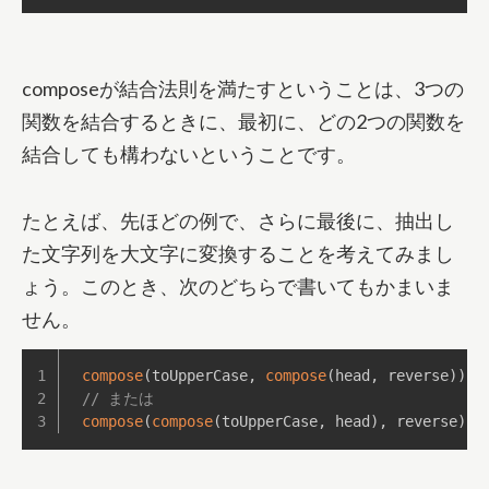
composeが結合法則を満たすということは、3つの
関数を結合するときに、最初に、どの2つの関数を
結合しても構わないということです。
たとえば、先ほどの例で、さらに最後に、抽出し
た文字列を大文字に変換することを考えてみまし
ょう。このとき、次のどちらで書いてもかまいま
せん。
compose
(
toUpperCase
,
compose
(
head
,
 reverse
)
)
;
// または
compose
(
compose
(
toUpperCase
,
 head
)
,
 reverse
)
;