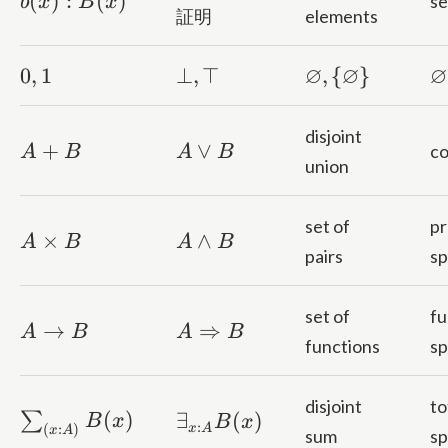
(
)
:
(
)
se
b
x
B
x
証明
elements
0,1
\bot,\top
\varnothing, \
∅
∅
\
∅
0
,
1
⊥
,
⊤
,
{
}
{\varnothing\
*
disjoint
A
A
+
∨
co
A
B
A
B
union
+
\lor
B
B
set of
pr
A
A
×
∧
A
B
A
B
pairs
s
\times
\land
B
B
set of
fu
A
A
→
⇒
A
B
A
B
functions
s
\to
\Rightarrow
B
B
disjoint
to
\sum_{(x:A)}B(x)
\exists_{x:A}B(x)
(
)
∑
∃
(
)
B
x
B
x
:
(
:
)
x
A
x
A
sum
s