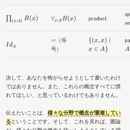
sp
\prod_{(x:A)}B(x)
\forall_{x:A}B(x)
(
)
∏
∀
(
)
product
B
x
B
x
:
(
:
)
x
A
x
A
se
=
\{
=
{(
,
)
∣
（等
pa
x
x
Id_{A}
I
d
(x,x)
A
A
∈
}
号）
x
A
A
\mid
x \in
A \}
決して、あなたを怖がらせようとして書いたわけ
ではありません。また、これらの概念すべてに慣
れてほしい、と思っているわけでもありません。
伝えたいことは、
様々な分野で概念が重複してい
る
ということです。そして、これを見れば、圏論