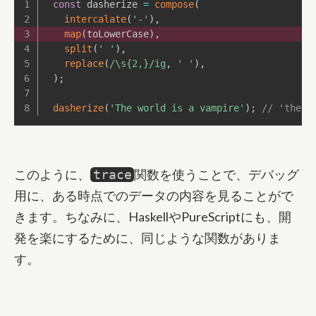
const
 dasherize 
=
compose
(
intercalate
(
'-'
)
,
map
(
toLowerCase
)
,
split
(
' '
)
,
replace
(
/
\s{2,}
/
ig
,
' '
)
,
)
;
dasherize
(
'The world is a vampire'
)
;
// 'the-w
このように、
関数を使うことで、デバッグ
trace
用に、ある時点でのデータの内容を見ることがで
きます。ちなみに、HaskellやPureScriptにも、開
発を楽にするために、同じような関数がありま
す。