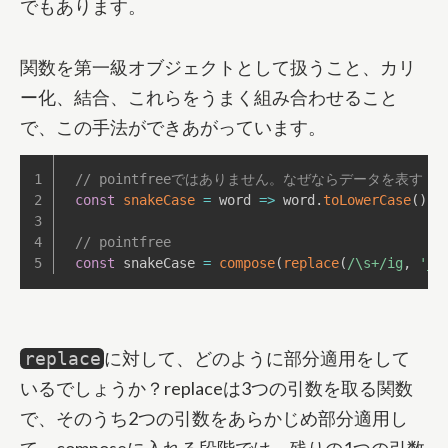
でもあります。
関数を第一級オブジェクトとして扱うこと、カリ
ー化、結合、これらをうまく組み合わせること
で、この手法ができあがっています。
// pointfreeではありません。なぜならデータを表す
const
snakeCase
=
word
=>
 word
.
toLowerCase
(
)
.
r
// pointfree
const
 snakeCase 
=
compose
(
replace
(
/
\s+
/
ig
,
'_'
に対して、どのように部分適用をして
replace
いるでしょうか？replaceは3つの引数を取る関数
で、そのうち2つの引数をあらかじめ部分適用し
て、composeに入れる段階では、残りの1つの引数