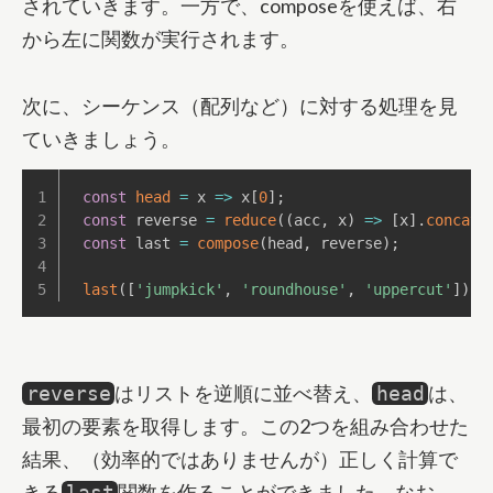
されていきます。一方で、composeを使えば、右
から左に関数が実行されます。
次に、シーケンス（配列など）に対する処理を見
ていきましょう。
const
head
=
x
=>
 x
[
0
]
;
const
 reverse 
=
reduce
(
(
acc
,
 x
)
=>
[
x
]
.
concat
(
const
 last 
=
compose
(
head
,
 reverse
)
;
last
(
[
'jumpkick'
,
'roundhouse'
,
'uppercut'
]
)
;
はリストを逆順に並べ替え、
は、
reverse
head
最初の要素を取得します。この2つを組み合わせた
結果、（効率的ではありませんが）正しく計算で
きる
関数を作ることができました。なお、
last