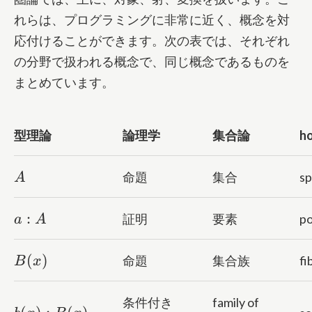
れらは、プログラミングに非常に近く、概念を対
応付けることができます。次の表では、それぞれ
の分野で扱われる概念で、同じ概念であるものを
まとめています。
型理論
論理学
集合論
h
A
命題
集合
s
A
a:A
:
証明
要素
po
a
A
B(x)
(
)
命題
集合族
fi
B
x
条件付き
family of
b(x):B(x)