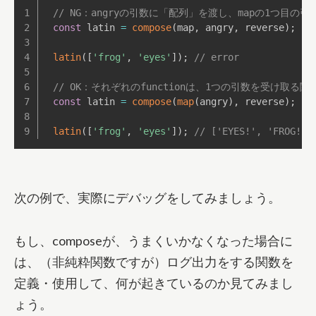
// NG：angryの引数に「配列」を渡し、mapの1つ
const
 latin 
=
compose
(
map
,
 angry
,
 reverse
)
;
latin
(
[
'frog'
,
'eyes'
]
)
;
// error
// OK：それぞれのfunctionは、1つの引数を受け取る
const
 latin 
=
compose
(
map
(
angry
)
,
 reverse
)
;
latin
(
[
'frog'
,
'eyes'
]
)
;
// ['EYES!', 'FROG!']
次の例で、実際にデバッグをしてみましょう。
もし、composeが、うまくいかなくなった場合に
は、（非純粋関数ですが）ログ出力をする関数を
定義・使用して、何が起きているのか見てみまし
ょう。