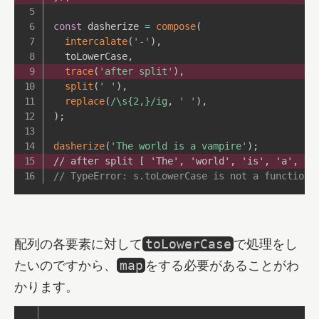
const
 dasherize 
=
compose
(
intercalate
(
'-'
)
,
  toLowerCase
,
trace
(
'after split'
)
,
split
(
' '
)
,
replace
(
/
\s{2,}
/
ig
,
' '
)
,
)
;
dasherize
(
'The world is a vampire'
)
;
// after split [ 'The', 'world', 'is', 'a', 'v
// TypeError: s.toLowerCase is not a function
配列の各要素に対して
で処理をし
toLowerCase
たいのですから、
をする必要があることがわ
map
かります。