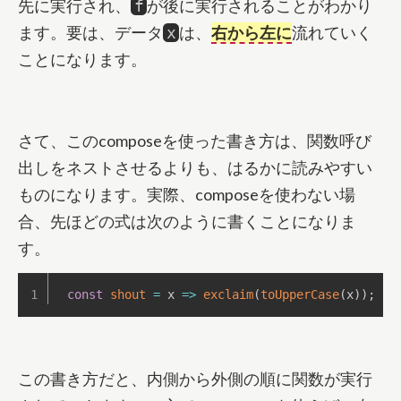
先に実行され、
が後に実行されることがわかり
f
ます。要は、データ
は、
右から左に
流れていく
x
ことになります。
さて、このcomposeを使った書き方は、関数呼び
出しをネストさせるよりも、はるかに読みやすい
ものになります。実際、composeを使わない場
合、先ほどの式は次のように書くことになりま
す。
const
shout
=
x
=>
exclaim
(
toUpperCase
(
x
)
)
;
この書き方だと、内側から外側の順に関数が実行