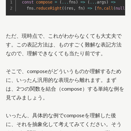
const
compose
=
(
...
fns
)
=>
(
...
args
)
=>
  fns
.
reduceRight
(
(
res
,
 fn
)
=>
[
fn
.
call
(
null
,
ただ、現時点で、これがわからなくても大丈夫で
す。この表記方法は、ものすごく難解な表記方法
なので、理解できなくても当たり前です。
そこで、composeがどういうものか理解するため
に、いったん汎用的な表現から離れます。まず
は、2つの関数を結合（compose）する単純な例を
見てみましょう。
いったん、具体的な例でcomposeを理解した後
に、それを抽象化して考えてみてください。そう