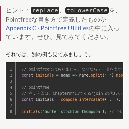
ヒント：
、
を、
replace
toLowerCase
Pointfreeな書き方で定義したものが
Appendix C - Pointfree Utilities
の中に入っ
ています。ぜひ、見てみてください。
それでは、別の例も見てみましょう。
// pointfreeではありません。なぜならデータを表す
const
initials
=
name
=>
 name
.
split
(
' '
)
.
map
(
c
// pointfree
// 注：今回は、Chapter9で出てくる'join'の代わりに、a
const
 initials 
=
compose
(
intercalate
(
'. '
)
,
ma
initials
(
'hunter stockton thompson'
)
;
// 'H. S