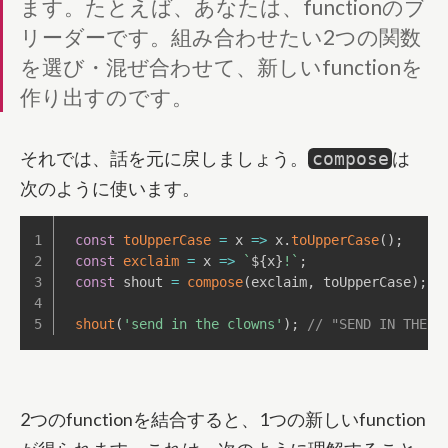
ます。たとえば、あなたは、functionのブ
リーダーです。組み合わせたい2つの関数
を選び・混ぜ合わせて、新しいfunctionを
作り出すのです。
それでは、話を元に戻しましょう。
は
compose
次のように使います。
const
toUpperCase
=
x
=>
 x
.
toUpperCase
(
)
;
const
exclaim
=
x
=>
`
${
x
}
!
`
;
const
 shout 
=
compose
(
exclaim
,
 toUpperCase
)
;
shout
(
'send in the clowns'
)
;
// "SEND IN THE C
2つのfunctionを結合すると、1つの新しいfunction