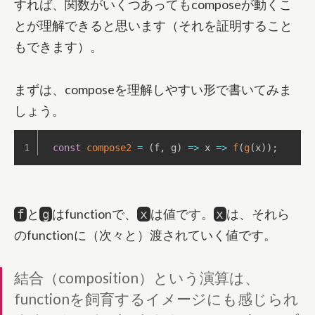
すれば、関数がいくつあってもcomposeが動くこ
とが理解できると思います（それを証明すること
もできます）。
まずは、composeを理解しやすい形で書いてみま
しょう。
const
compose2
=
(
f
,
 g
)
=>
x
=>
f
(
g
(
x
)
)
;
と
はfunctionで、
は値です。
は、それら
f
g
x
x
のfunctionに（次々と）渡されていく値です。
結合（composition）という演算は、
functionを飼育するイメージにも感じられ