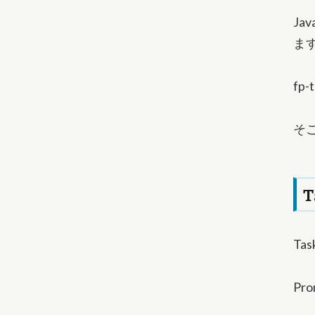
Ja
ま
fp
そこ
Ta
P