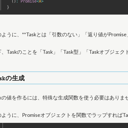
(
)
:
Promise
<
A
>
}
ように、**Taskとは「引数のない」「返り値がPromise
、Taskのことを「Task」「Task型」「Taskオブ
askの生成
askの値を作るには、特殊な生成関数を使う必要はありま
のように、Promiseオブジェクトを関数でラップすれば