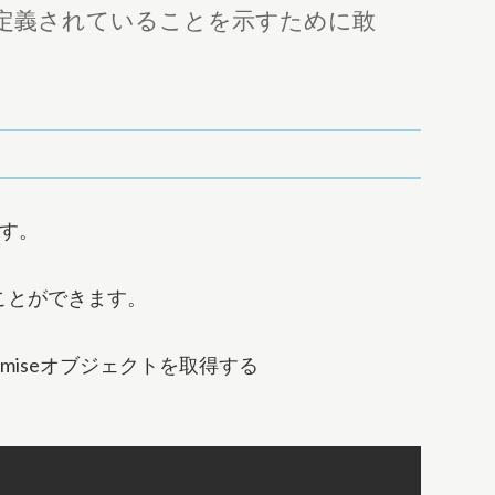
Task'内で定義されていることを示すために敢
です。
ことができます。
romiseオブジェクトを取得する
す