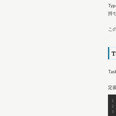
Ty
持
こ
Ta
定