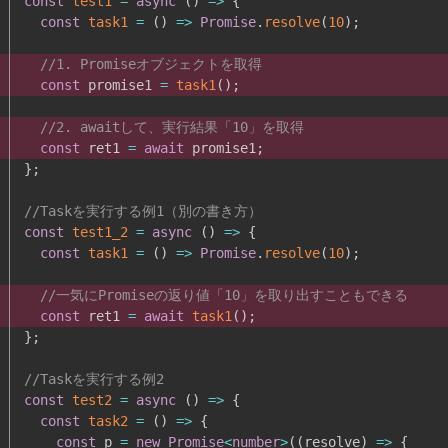
const
test1
=
async
(
)
=>
{
const
task1
=
(
)
=>
Promise
.
resolve
(
10
)
;
//1. Promiseオブジェクトを取得
const
 promise1 
=
task1
(
)
;
//2. awaitして、実行結果「10」を取得
const
 ret1 
=
await
 promise1
;
}
;
//Taskを実行する例1（別の書き方）
const
test1_2
=
async
(
)
=>
{
const
task1
=
(
)
=>
Promise
.
resolve
(
10
)
;
//一気にPromiseの返り値「10」を取り出すこともできる
const
 ret1 
=
await
task1
(
)
;
}
;
//Taskを実行する例2
const
test2
=
async
(
)
=>
{
const
task2
=
(
)
=>
{
const
 p 
=
new
Promise
<
number
>
(
(
resolve
)
=>
{