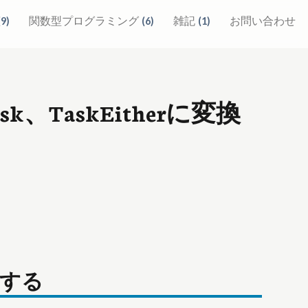
関数型プログラミング
雑記
お問い合わせ
(
9
)
(
6
)
(
1
)
のTask、TaskEitherに変換
表現する