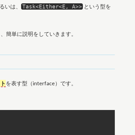
るいは、
という型を
Task<Either<E, A>>
いて、簡単に説明をしていきます。
クト
を表す型（interface）です。