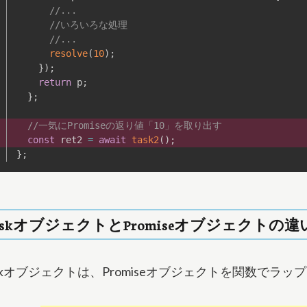
//...
//いろいろな処理
//...
resolve
(
10
)
;
}
)
;
return
 p
;
}
;
//一気にPromiseの返り値「10」を取り出す
const
 ret2 
=
await
task2
(
)
;
}
;
askオブジェクトとPromiseオブジェクトの違
skオブジェクトは、Promiseオブジェクトを関数でラ