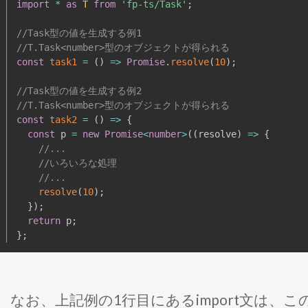
import
*
as
T
from
'fp-ts/Task'
;
//Task型の値を生成する例1
//T.Task<number>型のオブジェクトが得られる
const
task1
=
(
)
=>
Promise
.
resolve
(
10
)
;
//Task型の値を生成する例2
//T.Task<number>型のオブジェクトが得られる
const
task2
=
(
)
=>
{
const
 p 
=
new
Promise
<
number
>
(
(
resolve
)
=>
{
//...
//いろいろな処理 
//...
resolve
(
10
)
;
}
)
;
return
 p
;
}
;
なお、上記例の1行目にあるimport文は