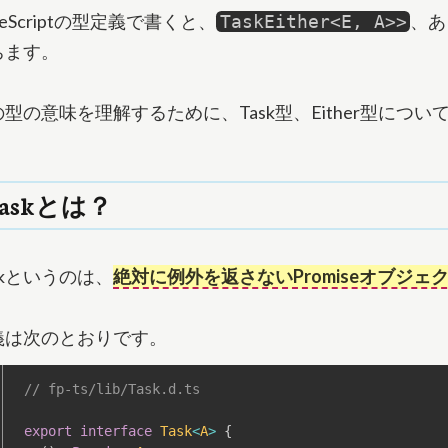
peScriptの型定義で書くと、
、あ
TaskEither<E, A>>
ちます。
の型の意味を理解するために、Task型、Either型につ
Taskとは？
skというのは、
絶対に例外を返さないPromiseオブジェ
義は次のとおりです。
// fp-ts/lib/Task.d.ts
export
interface
Task
<
A
>
{