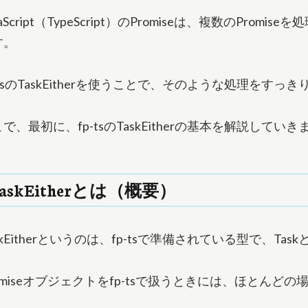
vaScript（TypeScript）のPromiseは、複数のP
す。
-tsのTaskEitherを使うことで、そのような処理を
で、最初に、fp-tsのTaskEitherの基本を解説していき
TaskEitherとは（概要）
skEitherというのは、fp-tsで準備されている型で、Ta
romiseオブジェクトをfp-tsで扱うときには、ほとん