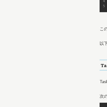
この
以下
T
T
次