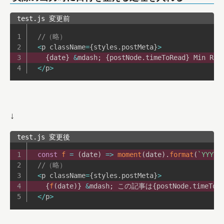
test.js 変更前
//（略）
<
p className
=
{
styles
.
postMeta
}
>
{
date
}
&
mdash
;
{
postNode
.
timeToRead
}
 Min Rea
<
/
p
>
↓
test.js 変更後
const
f
=
(
date
)
=>
moment
(
date
)
.
format
(
`
YYYY-
//（略）
<
p className
=
{
styles
.
postMeta
}
>
{
f
(
date
)
}
&
mdash
;
 この記事は
{
postNode
.
timeToR
<
/
p
>