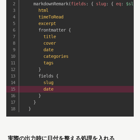
markdownRemark
(
fields
:
{
slug
:
{
eq
:
$slug
html
timeToRead
excerpt
frontmatter
{
title
cover
date
categories
tags
}
fields
{
slug
date
}
}
}
実際の出力時に日付を整える処理を入れる