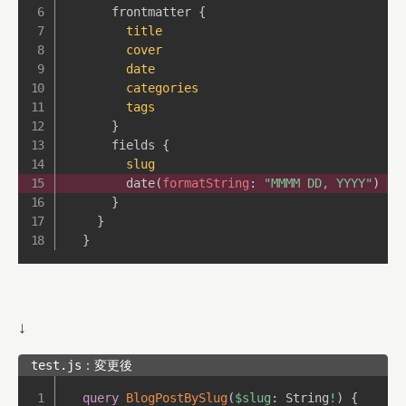
frontmatter
{
title
cover
date
categories
tags
}
fields
{
slug
date
(
formatString
:
"MMMM DD, YYYY"
)
}
}
}
↓
test.js：変更後
query
BlogPostBySlug
(
$slug
:
String
!
)
{