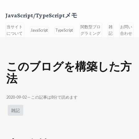
JavaScript/TypeScriptメモ
当サイト
関数型プロ
雑
お問い
JavaScript
TypeScript
について
グラミング
記
合わせ
このブログを構築した方
法
2020-09-02
— この記事は
8
分で読めます
雑記