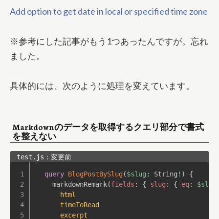
Add option to get date in local or specified time zone
※参考にした記事がもう1つあったんですが。忘れ
ました。
具体的には、次のように処理を変えています。
Markdownのデータを取得するクエリ部分で書式
を整えない
test.js：変更前
query
BlogPostBySlug
(
$slug
:
String
!
)
{
markdownRemark
(
fields
:
{
slug
:
{
eq
:
$slug
html
timeToRead
excerpt